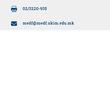

02/3220-935
medf@medf.ukim.edu.mk

Поддржано од