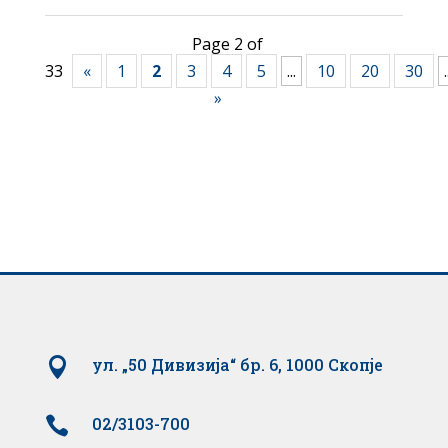
Page 2 of
33
«
1
2
3
4
5
...
10
20
30
.
»

ул. „50 Дивизија“ бр. 6, 1000 Скопје

02/3103-700