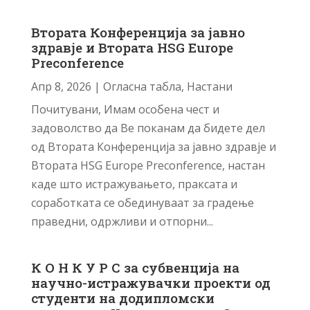
Втората Конференција за jавно
здравје и Втората HSG Europe
Preconference
Апр 8, 2026
|
Огласна табла
,
Настани
Почитувани, Имам особена чест и
задоволство да Ве поканам да бидете дел
од Втората Конференција за jавно здравје и
Втората HSG Europe Preconference, настан
каде што истражувањето, праксата и
соработката се обединуваат за градење
праведни, одржливи и отпорни...
К О Н К У Р С за субвенција на
научно-истражувачки проекти од
студенти на додипломски