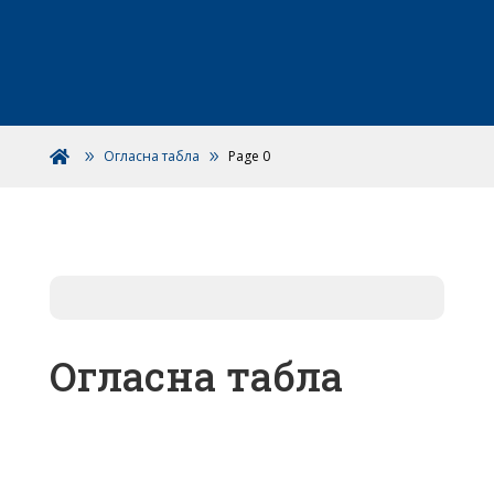
Огласна табла
Page 0

Огласна табла