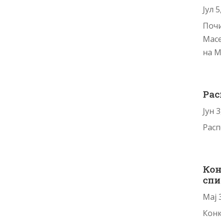
Јул 5
Почи
Mace
на М
Рас
Јун 3
Расп
Кон
спи
Мај 
Конк