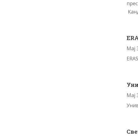
прес
Канд
ERA
Мај 
ERAS
Уни
Мај 
Унив
Све