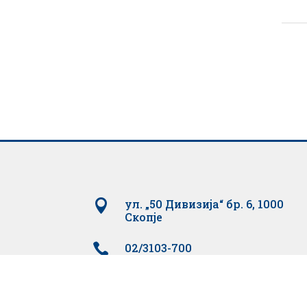

ул. „50 Дивизија“ бр. 6, 1000
Скопје

02/3103-700

02/3220-935