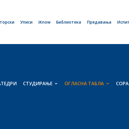
торски
Уписи
iKnow
Библиотека
Предавања
Испи
АТЕДРИ
СТУДИРАЊЕ
ОГЛАСНА ТАБЛА
СОРА