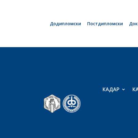
Додипломски
Постдипломски
Док
КАДАР
К