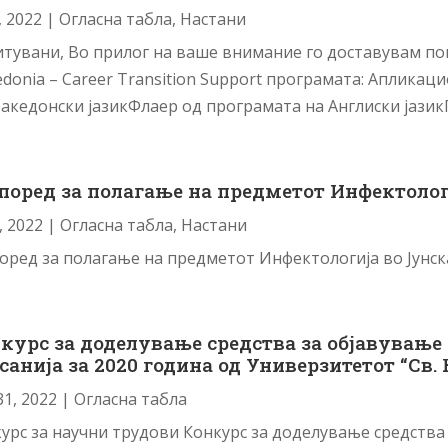
, 2022
|
Огласна табла
,
Настани
тувани, Во прилог на ваше внимание го доставувам по
donia – Career Transition Support програмата: Аплик
акедонски јазикФлаер од програмата на Англиски јазик
поред за полагање на предметот Инфектолог
, 2022
|
Огласна табла
,
Настани
оред за полагање на предметот Инфектологија во Јунска
курс за доделување средства за објавувањ
санија за 2020 година од Универзитетот “Св. 
31, 2022
|
Огласна табла
урс за научни трудови Конкурс за доделување средства