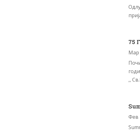
Одлу
приј
75 
Мар 
Почи
годи
,, С
Sum
Фев 
Summ