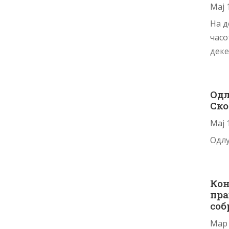
Мај 
На д
часо
деке
Одл
Ско
Мај 
Одлу
Кон
пра
соб
Мар 