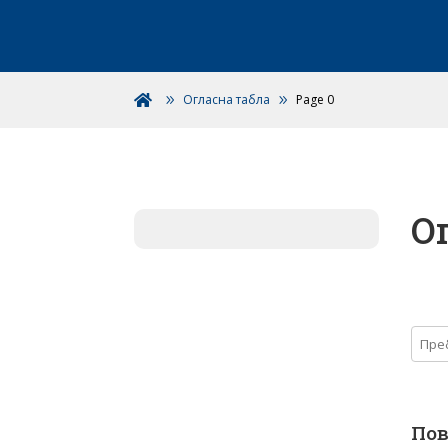
Огласна табла
Page 0

О
Пов