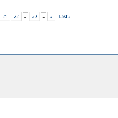
21
22
...
30
...
»
Last »