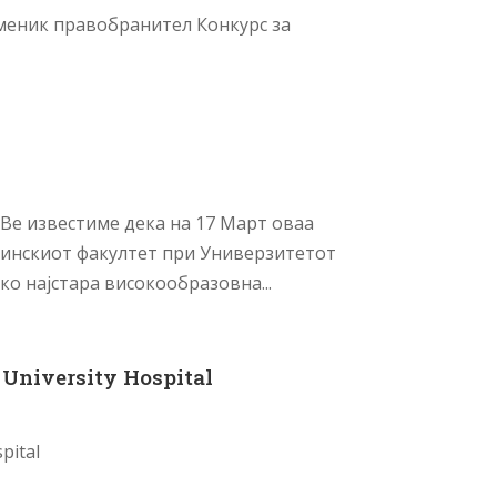
аменик правобранител Конкурс за
 Ве известиме дека на 17 Март оваа
инскиот факултет при Универзитетот
ко најстара високообразовна...
 University Hospital
pital