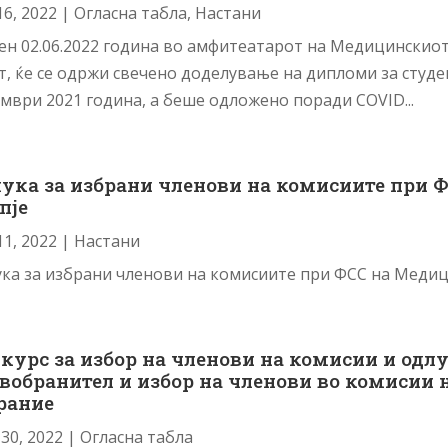
16, 2022
|
Огласна табла
,
Настани
ен 02.06.2022 година во амфитеатарот на Медицинскиот
т, ќе се одржи свечено доделување на дипломи за студ
мври 2021 година, а беше одложено поради COVID...
ука за избрани членови на комисиите при 
пје
11, 2022
|
Настани
ка за избрани членови на комисиите при ФСС на Медиц
курс за избор на членови на комисии и одл
вобранител и избор на членови во комисии 
рание
30, 2022
|
Огласна табла