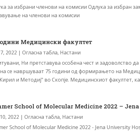
ка за избрани членови на комисии Одлука за избран з
авување на членови на комисии
Години Медицински факултет
7, 2022
|
Огласна табла
,
Настани
тувани, Ни претставува особена чест и задоволство да
на се навршуваат 75 години од формирањето на Медиц
в.Кирил и Методиј" во Скопје. Медицинскиот факултет, ка
mer School of Molecular Medicine 2022 – Jena
10, 2022
|
Огласна табла
,
Настани
er School of Molecular Medicine 2022 - Jena University Hos