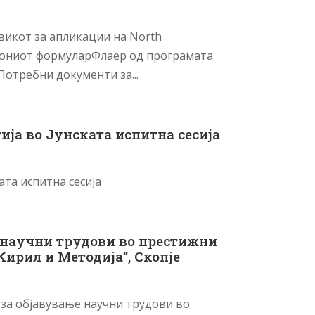
викот за апликации на North
ациониот формуларФлаер од програмата
Потребни документи за...
ија во Јунската испитна сесија
та испитна сесија
е научни трудови во престижни
Кирил и Методија”, Скопје
 за објавување научни трудови во