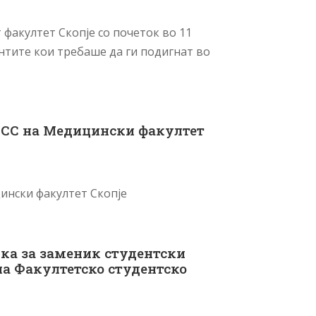
 факултет Скопје со почеток во 11
ентите кои требаше да ги подигнат во
ФСС на Медицински факултет
ински факултет Скопје
ука за заменик студентски
на Факултетско студентско