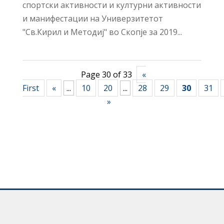
спортски активности и културни активности
и манифестации на Универзитетот
"Св.Кирил и Методиј" во Скопје за 2019...
Page 30 of 33
«
First
«
...
10
20
...
28
29
30
31
»