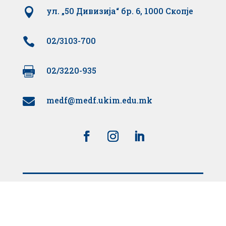

ул. „50 Дивизија“ бр. 6, 1000 Скопје

02/3103-700

02/3220-935
medf@medf.ukim.edu.mk

Поддржано од