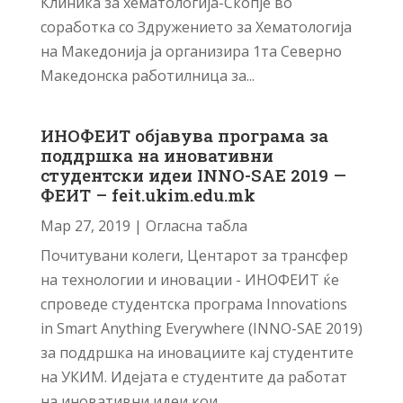
Клиника за хематологија-Скопје во
соработка со Здружението за Хематологија
на Македонија ја организира 1та Северно
Македонска работилница за...
ИНОФЕИТ објавува програма за
поддршка на иновативни
студентски идеи INNO-SAE 2019 —
ФЕИТ – feit.ukim.edu.mk
Мар 27, 2019
|
Огласна табла
Почитувани колеги, Центарот за трансфер
на технологии и иновации - ИНОФЕИТ ќе
спроведе студентска програма Innovations
in Smart Anything Everywhere (INNO-SAE 2019)
за поддршка на иновациите кај студентите
на УКИМ. Идејата е студентите да работат
на иновативни идеи кои...