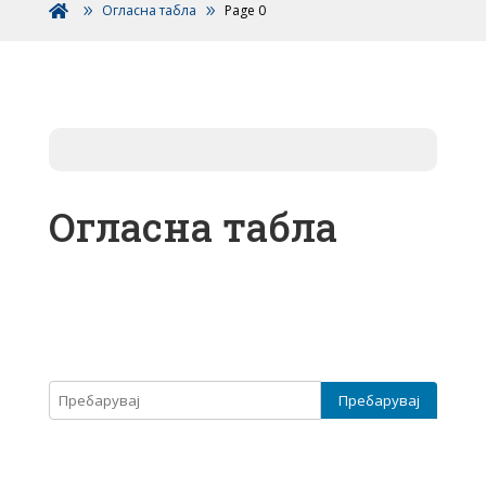
Огласна табла
Page 0

Огласна табла