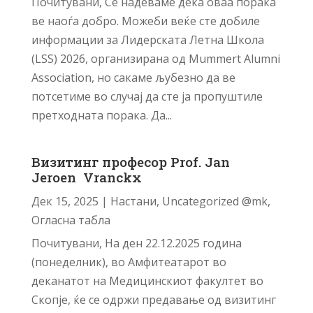
Почитувани, Се надеваме дека оваа порака
ве наоѓа добро. Можеби веќе сте добиле
информации за Лидерската Летна Школа
(LSS) 2026, организирана од Mummert Alumni
Association, но сакаме љубезно да ве
потсетиме во случај да сте ја пропуштиле
претходната порака. Да...
Визитинг професор Prof. Jan
Jеroen Vranckx
Дек 15, 2025
|
Настани
,
Uncategorized @mk
,
Огласна табла
Почитувани, На ден 22.12.2025 година
(понеделник), во Амфитеатарот во
деканатот на Медицинскиот факултет во
Скопје, ќе се одржи предавање од визитинг