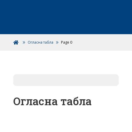
Огласна табла
Page 0

Огласна табла