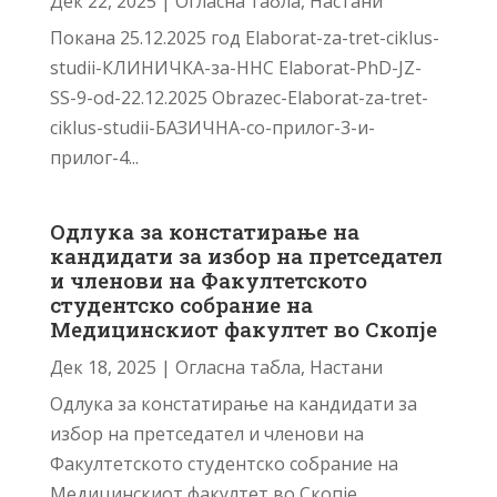
Дек 22, 2025
|
Огласна табла
,
Настани
Покана 25.12.2025 год Elaborat-za-tret-ciklus-
studii-КЛИНИЧКА-за-ННС Elaborat-PhD-JZ-
SS-9-od-22.12.2025 Obrazec-Elaborat-za-tret-
ciklus-studii-БАЗИЧНА-со-прилог-3-и-
прилог-4...
Одлука за констатирање на
кандидати за избор на претседател
и членови на Факултетското
студентско собрание на
Медицинскиот факултет во Скопје
Дек 18, 2025
|
Огласна табла
,
Настани
Одлука за констатирање на кандидати за
избор на претседател и членови на
Факултетското студентско собрание на
Медицинскиот факултет во Скопје