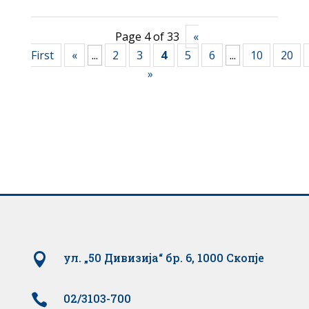
Page 4 of 33
«
First
«
...
2
3
4
5
6
...
10
20
»

ул. „50 Дивизија“ бр. 6, 1000 Скопје

02/3103-700