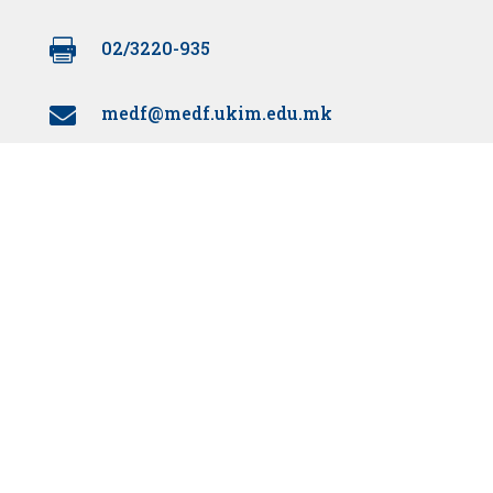

02/3220-935
medf@medf.ukim.edu.mk

Поддржано од