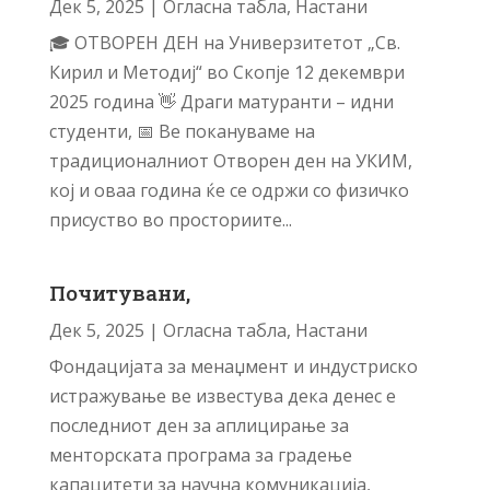
Дек 5, 2025
|
Огласна табла
,
Настани
🎓 ОТВОРЕН ДЕН на Универзитетот „Св.
Кирил и Методиј“ во Скопје 12 декември
2025 година 👋 Драги матуранти – идни
студенти, 📅 Ве покануваме на
традиционалниот Отворен ден на УКИМ,
кој и оваа година ќе се одржи со физичко
присуство во просториите...
Почитувани,
Дек 5, 2025
|
Огласна табла
,
Настани
Фондацијата за менаџмент и индустриско
истражување ве известува дека денес е
последниот ден за аплицирање за
менторската програма за градење
капацитети за научна комуникација,