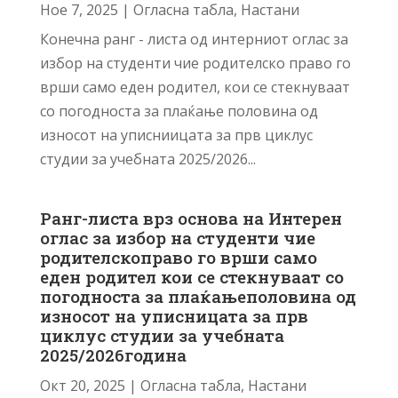
Ное 7, 2025
|
Огласна табла
,
Настани
Конечна ранг - листа од интерниот оглас за
избор на студенти чие родителско право го
врши само еден родител, кои се стекнуваат
со погодноста за плаќање половина од
износот на уписниицата за прв циклус
студии за учебната 2025/2026...
Ранг-листа врз основа на Интерен
оглас за избор на студенти чие
родителскоправо го врши само
еден родител кои се стекнуваат со
погодноста за плаќањеполовина од
износот на уписницата за прв
циклус студии за учебната
2025/2026година
Окт 20, 2025
|
Огласна табла
,
Настани