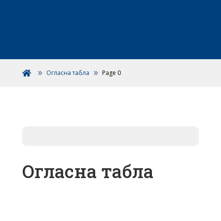
Огласна табла
Page 0

Огласна табла