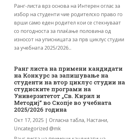
Ранг-листа врз основа на Интерен оглас за
избор на студенти чие родителско право го
врши само еден родител кои се стекнуваат
со погодноста за плаќање половина од
износот на уписницата за прв циклус студии
за учебната 2025/2026...
Ранг листа на примени кандидати
на Конкурс за запишување на
студенти на втор циклус студии на
студиските програми на
Универзитетот „Св. Кирил и
Методиј“ во Скопје во учебната
2025/2026 година
Окт 17, 2025
|
Огласна табла
,
Настани
,
Uncategorized @mk
Ранг листа на примени кандидати на