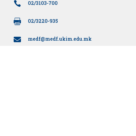

02/3103-700

02/3220-935
medf@medf.ukim.edu.mk

Поддржано од