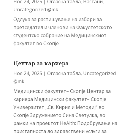
Ное 24, 2025
|
Огласна табла
,
Настани
,
Uncategorized @mk
Одлука за распишување на избори за
претседател и членови на Факултетското
студентско собрание на Медицинскиот
факултет во Скопје
Центар за кариера
Ное 24, 2025
|
Огласна табла
,
Uncategorized
@mk
Медицински факултет– Скопје Центар за
кариера Медицински факултет– Скопје
Универзитет ,,Св. Кирил и Методиј’’ во
Скопје Здружението Сина Светулка, во
рамки на проектот HeAlth: Подобрување на
пристапноста до здравствени услуги за