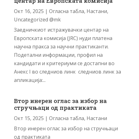
центар на Европската комисија
Окт 16, 2025
|
Огласна табла
,
Настани
,
Uncategorized @mk
Заедничкиот истражувачки центар на
Европската комисија (JRC) нуди платенa
научнa пракса за научни практиканти.
Подетални информации, профил на
кандидати и критериуми се достапни во
Анекс I во следниов линк следниов линк за
апликација:...
Втор инерен оглас за избор на
стручњаци од практиката
Окт 15, 2025
|
Огласна табла
,
Настани
Втор инерен оглас за избор на стручњаци
од практиката