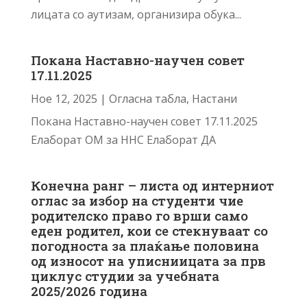
лицата со аутизам, организира обука...
Покана Наставно-научен совет
17.11.2025
Ное 12, 2025
|
Огласна табла
,
Настани
Покана Наставно-научен совет 17.11.2025
Елаборат ОМ за ННС Елаборат ДА
Конечна ранг – листа од интерниот
оглас за избор на студенти чие
родителско право го врши само
еден родител, кои се стекнуваат со
погодноста за плаќање половина
од износот на уписниицата за прв
циклус студии за учебната
2025/2026 година