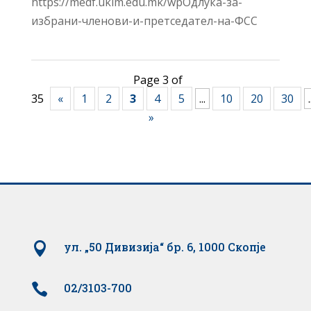
https://medf.ukim.edu.mk/wpОдлука-за-
избрани-членови-и-претседател-на-ФСС
Page 3 of
35
«
1
2
3
4
5
...
10
20
30
.
»

ул. „50 Дивизија“ бр. 6, 1000 Скопје

02/3103-700