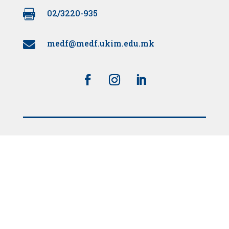

02/3220-935
medf@medf.ukim.edu.mk

Поддржано од