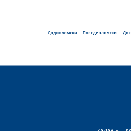
Додипломски
Постдипломски
Док
КАДАР
К