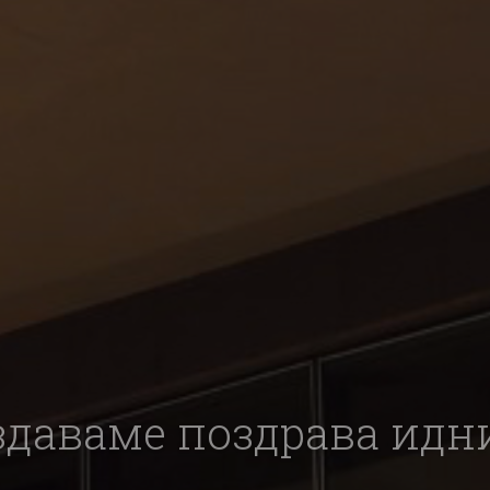
здаваме поздрава идн