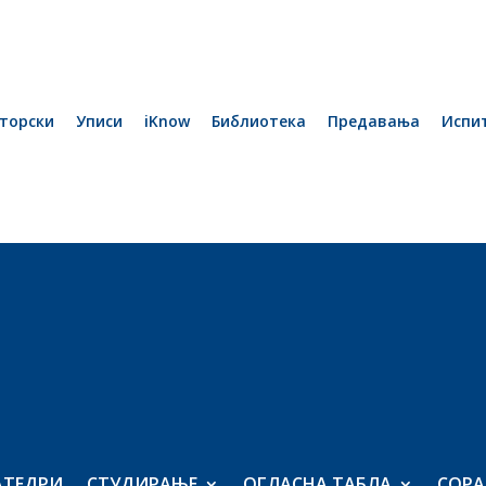
торски
Уписи
iKnow
Библиотека
Предавања
Испи
АТЕДРИ
СТУДИРАЊЕ
ОГЛАСНА ТАБЛА
СОРА