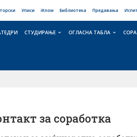
торски
Уписи
iKnow
Библиотека
Предавања
Испи
АТЕДРИ
СТУДИРАЊЕ
ОГЛАСНА ТАБЛА
СОРА
онтакт за соработка