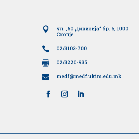

ул. „50 Дивизија“ бр. 6, 1000
Скопје

02/3103-700

02/3220-935
medf@medf.ukim.edu.mk
