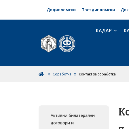
Додипломски
Постдипломски
Док
КАДАР
К
Соработка
Контакт за соработка

К
Активни билатерални
договори и