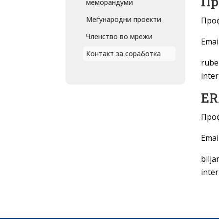
Пр
меморандуми
Меѓународни проекти
Проф
Членство во мрежи
Email
Контакт за соработка
rube
inte
ER
Проф
Еmail
bilj
inte