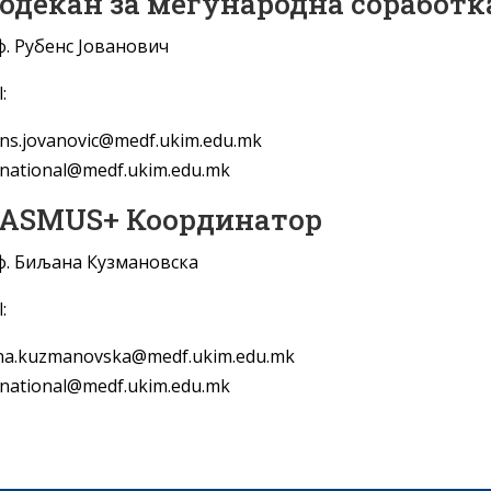
одекан за меѓународна соработк
. Рубенс Јованович
:
ns.jovanovic@medf.ukim.edu.mk
rnational@medf.ukim.edu.mk
ASMUS+ Координатор
. Биљана Кузмановска
:
ana.kuzmanovska@medf.ukim.edu.mk
rnational@medf.ukim.edu.mk