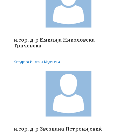
н.сор. д-р Емилија Николовска
Трпчевска
Катедра за Интерна Медицина
н.сор. д-р Звездана Петронијевиќ