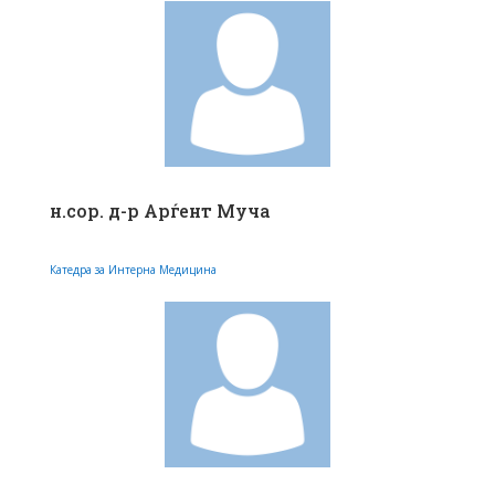
н.сор. д-р Арѓент Муча
Катедра за Интерна Медицина