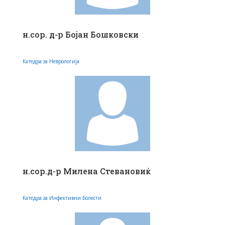
н.сор. д-р Бојан Бошковски
Катедра за Неврологија
н.сор.д-р Милена Стевановиќ
Катедра за Инфективни Болести