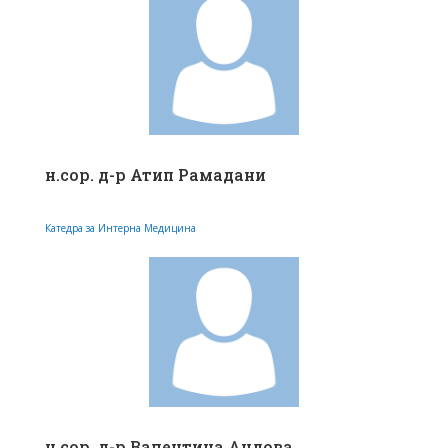
н.сор. д-р Атип Рамадани
Катедра за Интерна Медицина
н.сор. д-р Валентина Андова