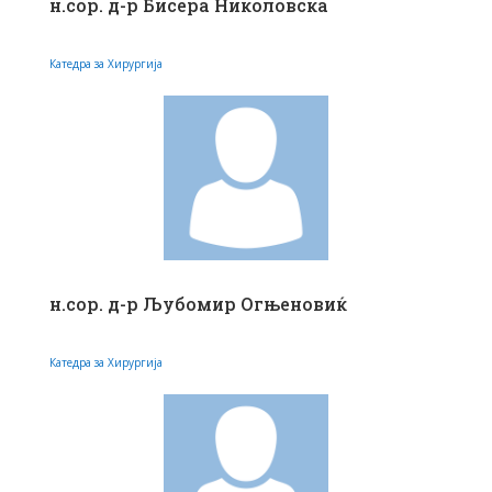
н.сор. д-р Бисера Николовска
Катедра за Хирургија
н.сор. д-р Љубомир Огњеновиќ
Катедра за Хирургија