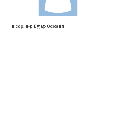
н.сор. д-р Бујар Османи
Катедра за Хирургија
н.сор. д-р Маргарита Пенева
Катедра за Хирургија