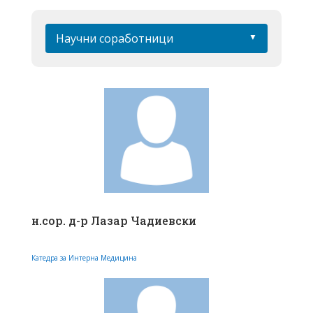
Научни соработници
н.сор. д-р Лазар Чадиевски
Катедра за Интерна Медицина