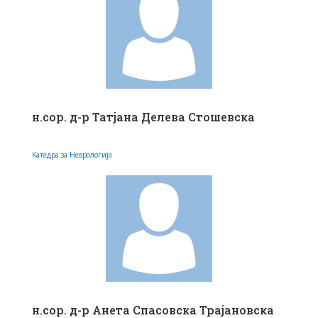
н.сор. д-р Татјана Делева Стошевска
Катедра за Неврологија
н.сор. д-р Анета Спасовска Трајановска