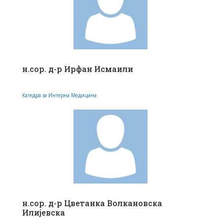
н.сор. д-р Ирфан Исмаили
Катедра за Интерна Медицина
н.сор. д-р Цветанка Волкановска
Илијевска