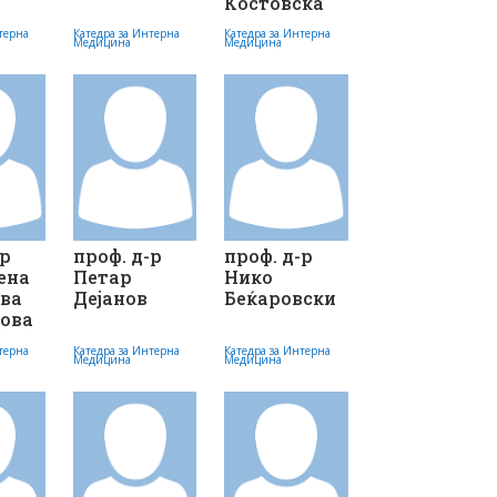
Костовска
терна
Катедра за Интерна
Катедра за Интерна
Медицина
Медицина
-р
проф. д-р
проф. д-р
ена
Петар
Нико
ева
Дејанов
Беќаровски
ова
терна
Катедра за Интерна
Катедра за Интерна
Медицина
Медицина