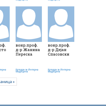
оф.
вонр.проф.
вонр.проф.
сто
д-р Жанина
д-р Дејан
Переска
Спасовски
терна
Катедра за Интерна
Катедра за Интерна
Медицина
Медицина
раница »