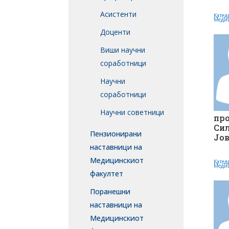
Асистенти
Катед
Меди
Доценти
Виши научни
соработници
Научни
соработници
Научни советници
про
Си
Пензионирани
Јо
наставници на
Медицинскиот
Катед
Меди
факултет
Поранешни
наставници на
Медицинскиот