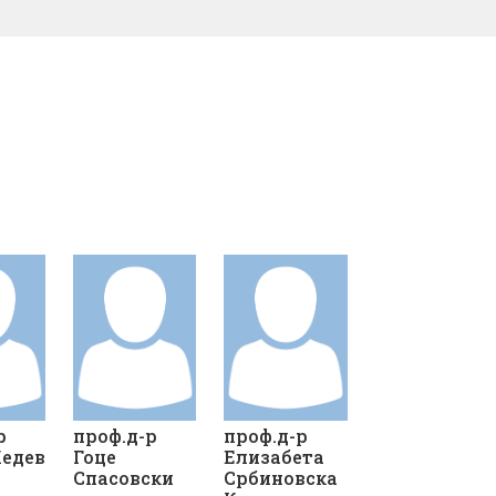
р
проф.д-р
проф.д-р
Кедев
Гоце
Елизабета
Спасовски
Србиновска