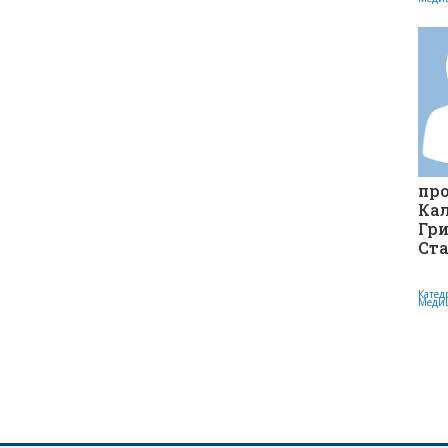
про
Ка
Гр
Ст
Катед
Меди