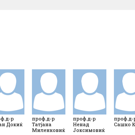
ф.д-р
проф.д-р
проф.д-р
проф.д-
ан Докиќ
Татјана
Ненад
Сашко 
Миленковиќ
Јоксимовиќ