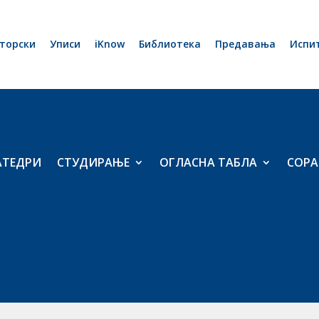
торски
Уписи
iKnow
Библиотека
Предавања
Испи
АТЕДРИ
СТУДИРАЊЕ
ОГЛАСНА ТАБЛА
СОРА