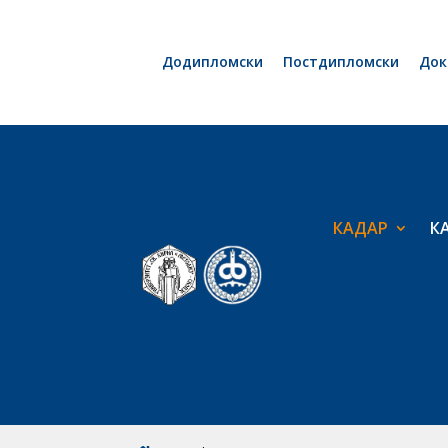
Додипломски
Постдипломски
Док
КАДАР
К