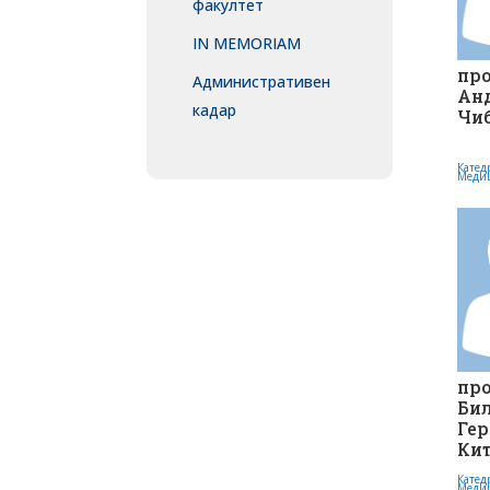
факултет
IN MEMORIAM
про
Административен
Ан
кадар
Чи
Катед
Меди
про
Бил
Ге
Ки
Катед
Меди