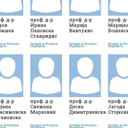
ф. д-р
проф. д-р
проф. д-р
проф. д
дон
Ирина
Марија
Марија
бишев
Пановска
Вавлукис
Бошевс
Ставридис
ра за Интерна
Катедра за Интерна
Катедра за Интерна
Катедра за Ин
цина
Медицина
Медицина
Медицина
ф. д-р
проф. д-р
проф. д-р
проф. д
јана
Снежана
Деска
Јагода
расимовска
Марковиќ
Димитриевска
Стојков
тановска
ра за Интерна
Катедра за Интерна
Катедра за Интерна
Катедра за Ин
цина
Медицина
Медицина
Медицина