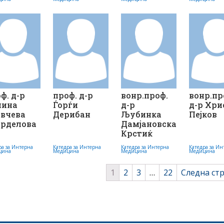
ф. д-р
проф. д-р
вонр.проф.
вонр.пр
лина
Ѓорѓи
д-р
д-р Хри
ивчева
Дерибан
Љубинка
Пејков
арделова
Дамјановска
Крстиќ
ра за Интерна
Катедра за Интерна
Катедра за Интерна
Катедра за Ин
цина
Медицина
Медицина
Медицина
1
2
3
…
22
Следна ст