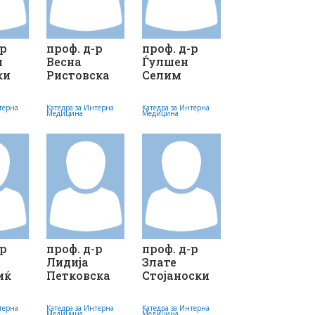
-р
проф. д-р
проф. д-р
н
Весна
Ѓулшен
ки
Ристовска
Селим
терна
Катедра за Интерна
Катедра за Интерна
Медицина
Медицина
-р
проф. д-р
проф. д-р
Лидија
Злате
иќ
Петковска
Стојаноски
терна
Катедра за Интерна
Катедра за Интерна
Медицина
Медицина