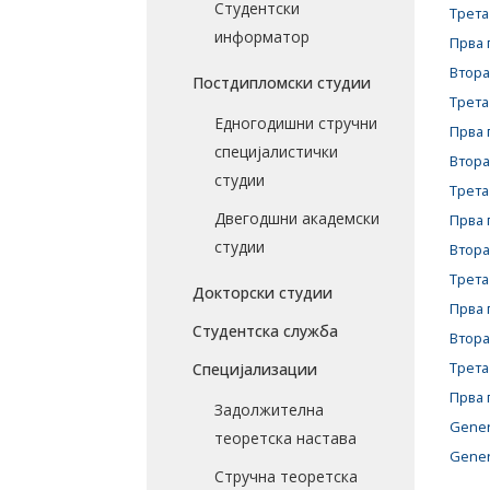
Студентски
Трета
информатор
Прва 
Втора
Постдипломски студии
Трета
Едногодишни стручни
Прва 
специјалистички
Втора
студии
Трета
Двегодшни академски
Прва 
студии
Втора
Трета
Докторски студии
Прва 
Студентска служба
Втора
Трета
Специјализации
Прва 
Задолжителна
Gener
теоретска настава
Gener
Стручна теоретска