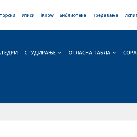
торски
Уписи
iKnow
Библиотека
Предавања
Испи
АТЕДРИ
СТУДИРАЊЕ
ОГЛАСНА ТАБЛА
СОРА