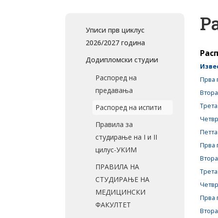
Р
Уписи прв циклус
2026/2027 година
Расп
Додипломски студии
Изве
Распоред на
Прва 
предавања
Втора
Трета
Распоред на испити
Четвр
Правила за
Петта
студирање на I и II
Прва 
цилус-УКИМ
Втора
ПРАВИЛА НА
Трета
СТУДИРАЊЕ НА
Четвр
МЕДИЦИНСКИ
Прва 
ФАКУЛТЕТ
Втора