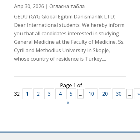
Апр 30, 2026
|
Огласна табла
GEDU (GYG Global Egitim Danismanlik LTD)
Dear International students. We hereby inform
you that all candidates interested in studying
General Medicine at the Faculty of Medicine, Ss.
Cyril and Methodius University in Skopje,
whose country of residence is Turkey,...
Page 1 of
32
1
2
3
4
5
...
10
20
30
...
»
»