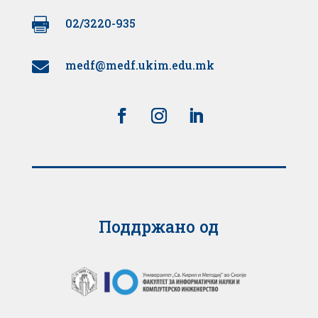

02/3220-935
medf@medf.ukim.edu.mk

Поддржано од