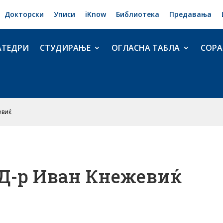
Докторски
Уписи
iKnow
Библиотека
Предавања
АТЕДРИ
СТУДИРАЊЕ
ОГЛАСНА ТАБЛА
СОРА
евиќ
 Д-р Иван Кнежевиќ