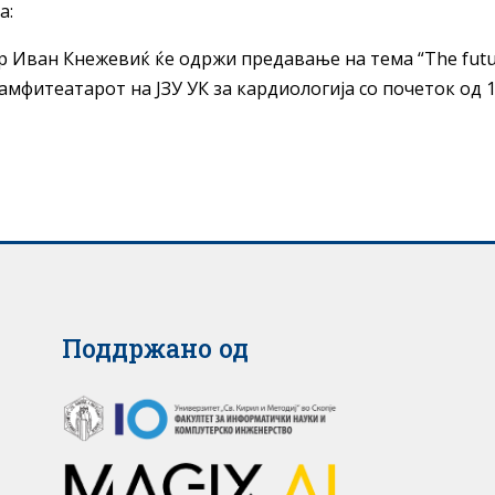
а:
р Иван Кнежевиќ ќе одржи предавање на тема “The future
амфитеатарот на ЈЗУ УК за кардиологија со почеток од 13
Поддржано од