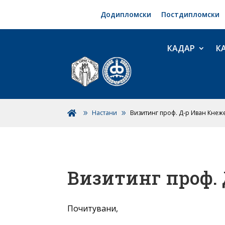
Додипломски
Постдипломски
КАДАР
К
Настани
Визитинг проф. Д-р Иван Кнеж

Визитинг проф.
Почитувани,