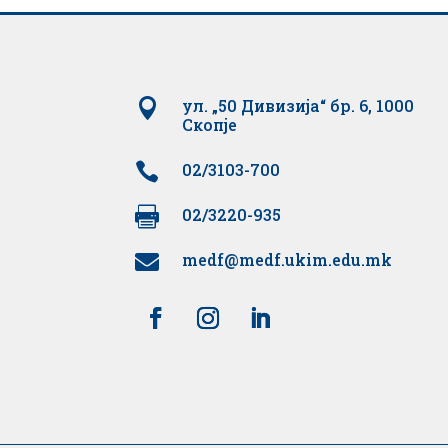

ул. „50 Дивизија“ бр. 6, 1000
Скопје

02/3103-700

02/3220-935
medf@medf.ukim.edu.mk
