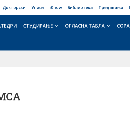
Докторски
Уписи
iKnow
Библиотека
Предавања
АТЕДРИ
СТУДИРАЊЕ
ОГЛАСНА ТАБЛА
СОРА
МСА