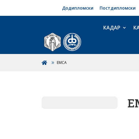
Додипломски
Постдипломски
КАДАР
К
ЕМСА

Е