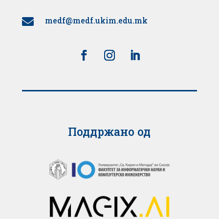
medf@medf.ukim.edu.mk

Поддржано од