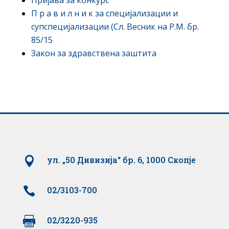
П р а в и л н и к за специјализации и
супспецијализации (Сл. Весник на Р.М. бр.
85/15
Закон за здравствена заштита

ул. „50 Дивизија“ бр. 6, 1000 Скопје

02/3103-700

02/3220-935