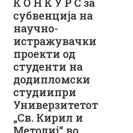
К О Н К У Р С за
субвенција на
научно-
истражувачки
проекти од
студенти на
додипломски
студиипри
Универзитетот
„Св. Кирил и
Методиј“ во