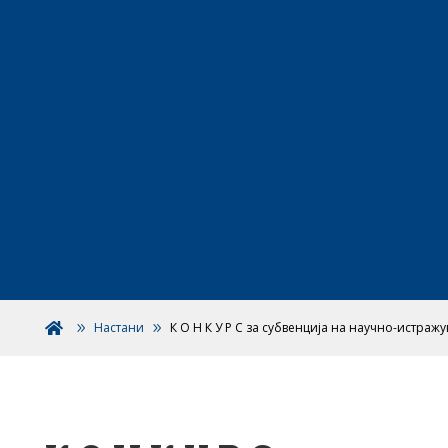
Настани
К О Н К У Р С за субвенција на научно-истраж
