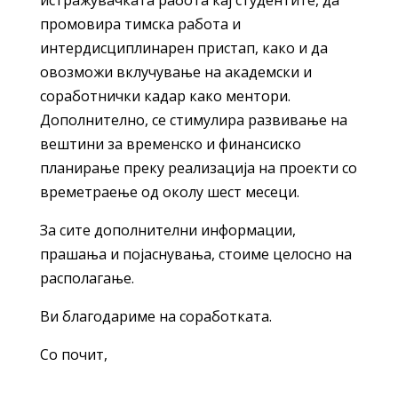
истражувачката работа кај студентите, да
промовира тимска работа и
интердисциплинарен пристап, како и да
овозможи вклучување на академски и
соработнички кадар како ментори.
Дополнително, се стимулира развивање на
вештини за временско и финансиско
планирање преку реализација на проекти со
времетраење од околу шест месеци.
За сите дополнителни информации,
прашања и појаснувања, стоиме целосно на
располагање.
Ви благодариме на соработката.
Со почит,