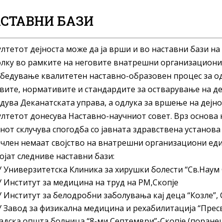
СТАВНИ БАЗИ
лтетот дејноста може да ја врши и во наставни бази на
лку во рамките на неговите внатрешни организациони 
бедување квалитетен наставно-образовен процес за о
вите, нормативите и стандардите за остварување на де
дува Деканатската управа, а одлука за вршење на дејн
лтетот донесува Наставно-научниот совет. Врз основа 
нот склучува спогодба со јавната здравствена установа
 член немаат својство на внатрешни организациони ед
ојат следниве наставни бази:
У Универзитетска Клиника за хирушки болести “Св.Наум
У Институт за медицина на труд на РМ,Скопје
У Институт за белодробни заболувања кај деца “Козле”, 
У Завод за физикална медицина и рехабилитација “Прес
адска општа болница “8-ми Септември”-Скопје (поране