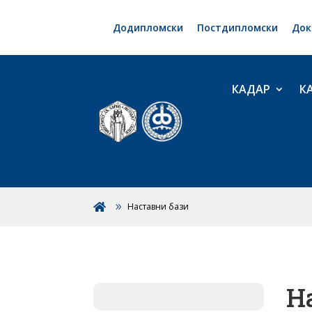
Додипломски
Постдипломски
Док
КАДАР
К
Наставни бази

Н