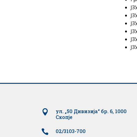
ЈЗ
ЈЗ
ЈЗ
ЈЗ
ЈЗ
ЈЗ

ул. „50 Дивизија“ бр. 6, 1000
Скопје

02/3103-700