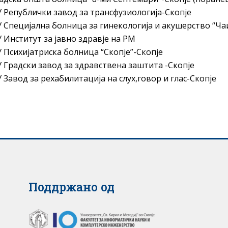
У Републички завод за трансфузиологија-Скопје
У Специјална болница за гинекологија и акушерство “Ча
У Институт за јавно здравје на РМ
У Психијатриска болница “Скопје”-Скопје
У Градски завод за здравствена заштита -Скопје
У Завод за рехабилитација на слух,говор и глас-Скопје
Поддржано од