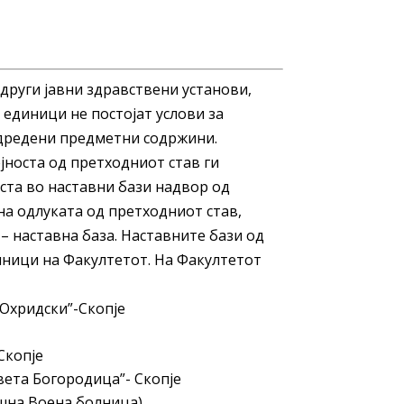
 други јавни здравствени установи,
единици не постојат услови за
дредени предметни содржини.
јноста од претходниот став ги
оста во наставни бази надвор од
на одлуката од претходниот став,
 – наставна база. Наставните бази од
иници на Факултетот. На Факултетот
 Охридски”-Скопје
Скопје
вета Богородица”- Скопје
шна Воена болница)