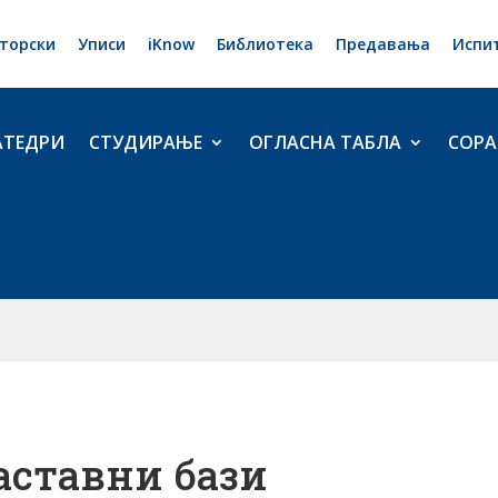
торски
Уписи
iKnow
Библиотека
Предавања
Испи
АТЕДРИ
СТУДИРАЊЕ
ОГЛАСНА ТАБЛА
СОРА
аставни бази