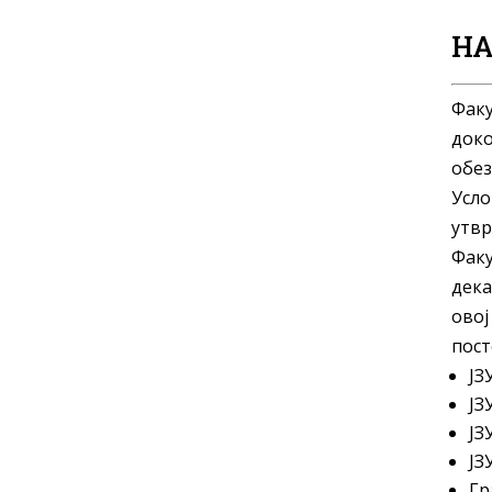
НА
Факу
доко
обез
Усло
утвр
Факу
дека
овој
пост
ЈЗ
ЈЗ
ЈЗ
ЈЗ
Гр