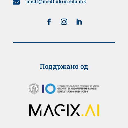
medf@medf.ukim.edu.mk

Поддржано од