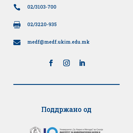

02/3103-700

02/3220-935
medf@medf.ukim.edu.mk

Поддржано од