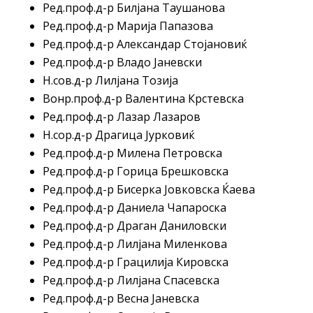
Ред.проф.д-р Билјана Таушанова
Ред.проф.д-р Марија Папазова
Ред.проф.д-р Александар Стојановиќ
Ред.проф.д-р Владо Јаневски
Н.сов.д-р Лилјана Тозија
Вонр.проф.д-р Валентина Крстевска
Ред.проф.д-р Лазар Лазаров
Н.сор.д-р Драгица Јурковиќ
Ред.проф.д-р Милена Петровска
Ред.проф.д-р Горица Брешковска
Ред.проф.д-р Бисерка Јовковска Ќаева
Ред.проф.д-р Даниела Чапароска
Ред.проф.д-р Драган Даниловски
Ред.проф.д-р Лилјана Миленкова
Ред.проф.д-р Грацилија Кировска
Ред.проф.д-р Лилјана Спасевска
Ред.проф.д-р Весна Јаневска