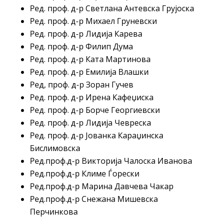
Ред. проф. д-р Светлана Антевска Грујоска
Ред. проф. д-р Михаел Груневски
Ред. проф. д-р Лидија Карева
Ред. проф. д-р Филип Дума
Ред. проф. д-р Ката Мартинова
Ред. проф. д-р Емилија Влашки
Ред, проф. д-р Зоран Гучев
Ред. проф. д-р Ирена Кафеџиска
Ред. проф. д-р Борче Георгиевски
Ред. проф. д-р Лидија Чевреска
Ред. проф. д-р Јованка Караџинска
Бислимовска
Ред.проф.д-р Викторија Чалоска Иванова
Ред.проф.д-р Климе Ѓорески
Ред.проф.д-р Марина Давчева Чакар
Ред.проф.д-р Снежана Мишевска
Перчинкова