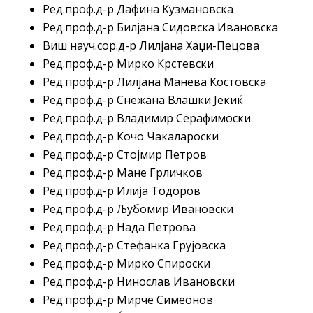
Ред.проф.д-р Дафина Кузмановска
Ред.проф.д-р Билјана Сидовска Ивановска
Виш науч.сор.д-р Лилјана Хаџи-Пецова
Ред.проф.д-р Мирко Крстевски
Ред.проф.д-р Лилјана Манева Костовска
Ред.проф.д-р Снежана Влашки Јекиќ
Ред.проф.д-р Владимир Серафимоски
Ред.проф.д-р Кочо Чакалароски
Ред.проф.д-р Стојмир Петров
Ред.проф.д-р Мане Грличков
Ред.проф.д-р Илија Тодоров
Ред.проф.д-р Љубомир Ивановски
Ред.проф.д-р Нада Петрова
Ред.проф.д-р Стефанка Грујовска
Ред.проф.д-р Мирко Спироски
Ред.проф.д-р Нинослав Ивановски
Ред.проф.д-р Мирче Симеонов