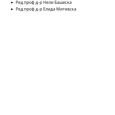
Ред.проф д-р Нели Башеска
Ред.проф д-р Елида Митевска
Ред.проф д-р Даниела Миладинова

ул. „50 Дивизија“ бр. 6, 1000 Скопје

02/3103-700

02/3220-935
medf@medf.ukim.edu.mk