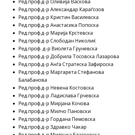
Ред.проф.д-р Оливија Васкова
Ред.проф.д-р Александар Караѓозов
Ред.проф.д-р Кристин Василевска
Ред.проф.д-р Анастасика Попоска
Ред.проф.д-р Марија Крстевска
Ред.проф.д-р Слободан Николиќ
Ред.проф. д-р Виолета Груневска
Ред.проф.д-р Добрила Тосовска Лазарова
Ред.проф.д-р Анѓа Стратеска Зафироска
Ред.проф.д-р Маргарета Стефанова
Балабанова
Ред.проф.д-р Невена Костовска
Ред.проф.д-р Ладислава Грчевска
Ред.проф.д-р Мирјана Кочова
Ред.проф.д-р Милчо Пановски
Ред.проф.д-р Гордана Пемовска
Ред.проф.д-р Здравко Чакар
Ред.проф.д-р Миленка Благоевска