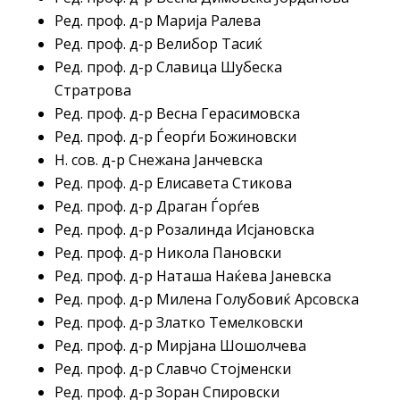
Ред. проф. д-р Марија Ралева
Ред. проф. д-р Велибор Тасиќ
Ред. проф. д-р Славица Шубеска
Стратрова
Ред. проф. д-р Весна Герасимовска
Ред. проф. д-р Ѓеорѓи Божиновски
Н. сов. д-р Снежана Јанчевска
Ред. проф. д-р Елисавета Стикова
Ред. проф. д-р Драган Ѓорѓев
Ред. проф. д-р Розалинда Исјановска
Ред. проф. д-р Никола Пановски
Ред. проф. д-р Наташа Наќева Јаневска
Ред. проф. д-р Милена Голубовиќ Арсовска
Ред. проф. д-р Златко Темелковски
Ред. проф. д-р Мирјана Шошолчева
Ред. проф. д-р Славчо Стојменски
Ред. проф. д-р Зоран Спировски