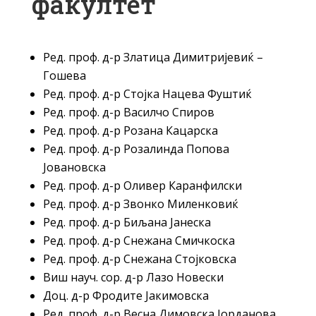
факултет
Ред. проф. д-р Златица Димитријевиќ –
Гошева
Ред. проф. д-р Стојка Нацева Фуштиќ
Ред. проф. д-р Василчо Спиров
Ред. проф. д-р Розана Кацарска
Ред. проф. д-р Розалинда Попова
Јовановска
Ред. проф. д-р Оливер Каранфилски
Ред. проф. д-р Звонко Миленковиќ
Ред. проф. д-р Биљана Јанеска
Ред. проф. д-р Снежана Смичкоска
Ред. проф. д-р Снежана Стојковска
Виш науч. сор. д-р Лазо Новески
Доц. д-р Фродите Јакимовска
Ред. проф. д-р Весна Димовска Јорданова