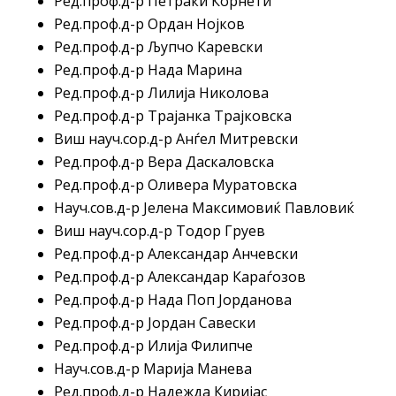
Ред.проф.д-р Петраки Корнети
Ред.проф.д-р Ордан Нојков
Ред.проф.д-р Љупчо Каревски
Ред.проф.д-р Нада Марина
Ред.проф.д-р Лилија Николова
Ред.проф.д-р Трајанка Трајковска
Виш науч.сор.д-р Анѓел Митревски
Ред.проф.д-р Вера Даскаловска
Ред.проф.д-р Оливера Муратовска
Науч.сов.д-р Јелена Максимовиќ Павловиќ
Виш науч.сор.д-р Тодор Груев
Ред.проф.д-р Александар Анчевски
Ред.проф.д-р Александар Караѓозов
Ред.проф.д-р Нада Поп Јорданова
Ред.проф.д-р Јордан Савески
Ред.проф.д-р Илија Филипче
Науч.сов.д-р Марија Манева
Ред.проф.д-р Надежда Киријас