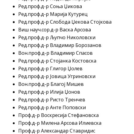
Ред.проф.д-р Соња Џикова
Ред.проф.д-р Марија Кутурец
Ред.проф.д-р Слобода Џекова Стојкова
Виш науч.сор.д-р Васка Арсова
Ред.проф.д-р Љупчо Николовски
Ред.проф.д-р Владимир Борозанов
Вон.проф.д-р Владимир Спасов
Ред.проф.д-р Стојанка Костовска
Ред.проф.д-р Глигор Џолев
Ред.проф.д-р Јовица Угриновски
Вон.проф.д-р Благој Мишев
Ред.проф.д-р Илија Џонов
Ред.проф.д-р Ристо Тренчев
Ред.проф.д-р Анте Поповски
Проф.д-р Воскресија Стефановска
Проф.д-р Милена Арсова Илиевска
Проф.д-р Александар Ставридис