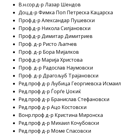
В.н.сор.д-р Лазар Шендов
Доц.д-р Фимка Поп Петреска Кацарска
Проф.д-р Александар Пушевски
Проф.д-р Никола Силјановски
Проф.д-р Димитар Димитриев
Проф. д-р Ристо Љапчев
Проф. д-р Бора Мијалков
Проф.д-р Марија Христова
Проф. д-р Радослав Наумовски
Проф. д-р Драгољуб Трајановски
Ред.проф д-р Љубица Георгиевска Исмаил
Ред.проф д-р Ѓорѓе Џокиќ
Ред.проф д-р Бранислав Стефановски
Ред.проф д-р Ацо Костовски
Вонр.проф д-р Кристина Миронска
Ред.проф д-р Михаил Кочубовски
Ред.проф д-р Моме Спасовски