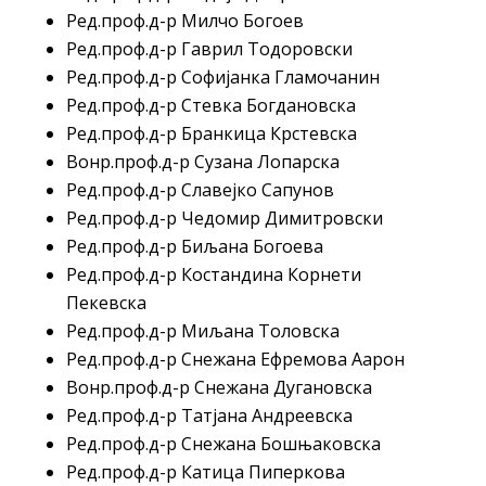
Ред.проф.д-р Милчо Богоев
Ред.проф.д-р Гаврил Тодоровски
Ред.проф.д-р Софијанка Гламочанин
Ред.проф.д-р Стевка Богдановска
Ред.проф.д-р Бранкица Крстевска
Вонр.проф.д-р Сузана Лопарска
Ред.проф.д-р Славејко Сапунов
Ред.проф.д-р Чедомир Димитровски
Ред.проф.д-р Биљана Богоева
Ред.проф.д-р Костандина Корнети
Пекевска
Ред.проф.д-р Миљана Толовска
Ред.проф.д-р Снежана Ефремова Аарон
Вонр.проф.д-р Снежана Дугановска
Ред.проф.д-р Татјана Андреевска
Ред.проф.д-р Снежана Бошњаковска
Ред.проф.д-р Катица Пиперкова