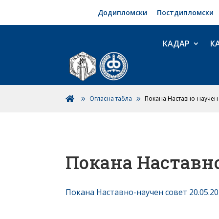
Додипломски
Постдипломски
КАДАР
К
Огласна табла
Покана Наставно-научен 

Покана Наставно
Покана Наставно-научен совет 20.05.2