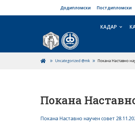
Додипломски
Постдипломски
КАДАР
К
Uncategorized @mk
Покана Наставно нау

Покана Наставно 
Покана Наставно научен совет 28.11.20