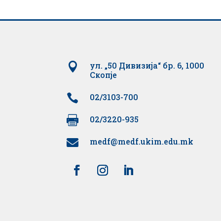

ул. „50 Дивизија“ бр. 6, 1000
Скопје

02/3103-700

02/3220-935
medf@medf.ukim.edu.mk
