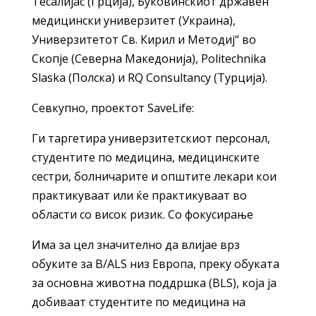
Тесалијас (Грција), Буковинскиот државен
медицински универзитет (Украина),
Универзитетот Св. Кирил и Методиј“ во
Скопје (Северна Македонија), Politechnika
Slaska (Полска) и RQ Consultancy (Турција).
Севкупно, проектот SaveLife:
Ги таргетира универзитетскиот персонал,
студентите по медицина, медицинските
сестри, болничарите и општите лекари кои
практикуваат или ќе практикуваат во
области со висок ризик. Со фокусирање
Има за цел значително да влијае врз
обуките за B/ALS низ Европа, преку обуката
за основна животна поддршка (BLS), која ја
добиваат студентите по медицина на