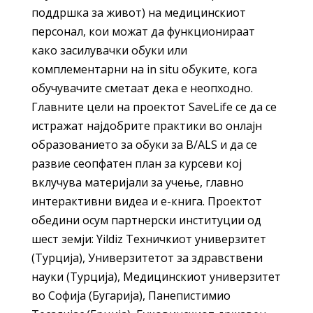
поддршка за живот) на медицинскиот
персонал, кои можат да функционираат
како засилувачки обуки или
комплементарни на in situ обуките, кога
обучувачите сметаат дека е неопходно.
Главните цели на проектот SaveLife се да се
истражат најдобрите практики во онлајн
образованието за обуки за B/ALS и да се
развие сеопфатен план за курсеви кој
вклучува материјали за учење, главно
интерактивни видеа и е-книга. Проектот
обедини осум партнерски институции од
шест земји: Yildiz Техничкиот универзитет
(Турција), Универзитетот за здравствени
науки (Турција), Медицинскиот универзитет
во Софија (Бугарија), Панепистимио