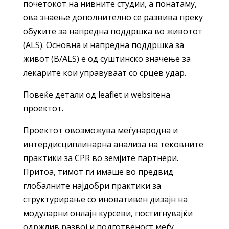
почетокот на нивните студии, а понатаму,
ова знаење дополнително се развива преку
обуките за напредна поддршка во животот
(ALS). Основна и напредна поддршка за
живот (B/ALS) е од суштинско значење за
лекарите кои управуваат со срцев удар.
Повеќе детали од leaflet и websiteна
проектот.
Проектот овозможува меѓународна и
интердисциплинарна анализа на тековните
практики за CPR во земјите партнери.
Притоа, тимот ги имаше во предвид
глобалните најдобри практики за
структурирање со иновативен дизајн на
модуларни онлајн курсеви, постигнувајќи
одржлив развој и подготвеност меѓу