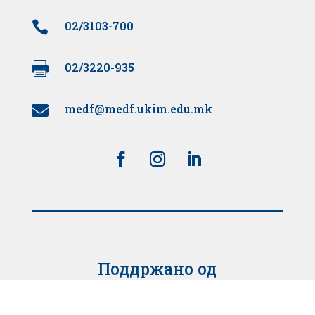

02/3103-700

02/3220-935
medf@medf.ukim.edu.mk

Поддржано од