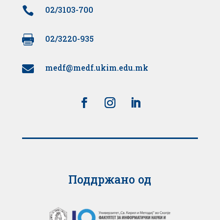

02/3103-700

02/3220-935
medf@medf.ukim.edu.mk

Поддржано од