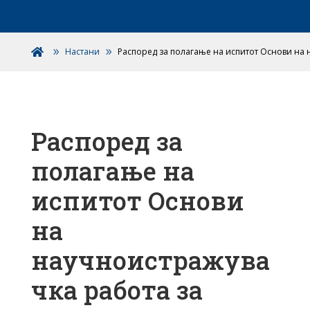
Настани
Распоред за полагање на испитот Основи на 

Распоред за
полагање на
испитот Основи
на
научноистражува
чка работа за