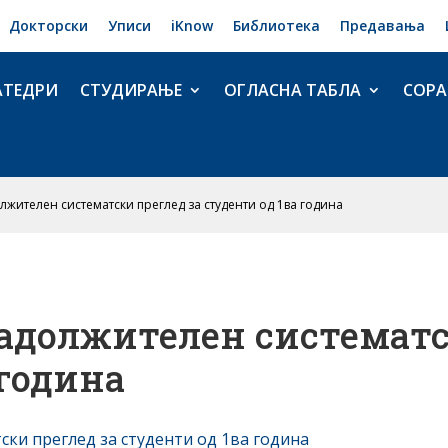
Докторски
Уписи
iKnow
Библиотека
Предавања
АТЕДРИ
СТУДИРАЊЕ
ОГЛАСНА ТАБЛА
СОРА
жителен систематски преглед за студенти од 1ва година
адолжителен систематс
 година
ки преглед за студенти од 1ва година