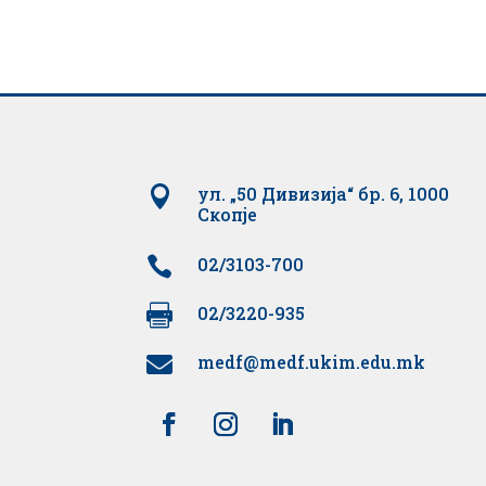

ул. „50 Дивизија“ бр. 6, 1000
Скопје

02/3103-700

02/3220-935
medf@medf.ukim.edu.mk
