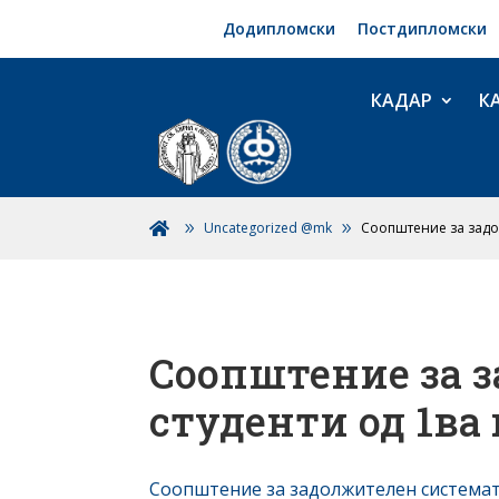
Додипломски
Постдипломски
КАДАР
К
Uncategorized @mk
Соопштение за задол

Соопштение за з
студенти од 1ва
Соопштение за задолжителен систематс