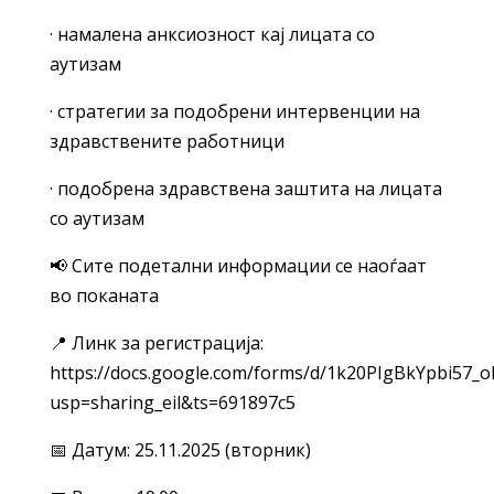
· намалена анксиозност кај лицата со
аутизам
· стратегии за подобрени интервенции на
здравствените работници
· подобрена здравствена заштита на лицата
со аутизам
📢 Сите подетални информации се наоѓаат
во поканата
📍 Линк за регистрација:
https://docs.google.com/forms/d/1k20PIgBkYpbi57
usp=sharing_eil&ts=691897c5
📅 Датум: 25.11.2025 (вторник)