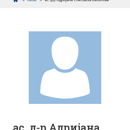
ас. д-р Адријана