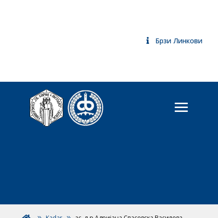
Брзи Линкови
Kadar
ас. д-р Адријана Спасовска Василова
