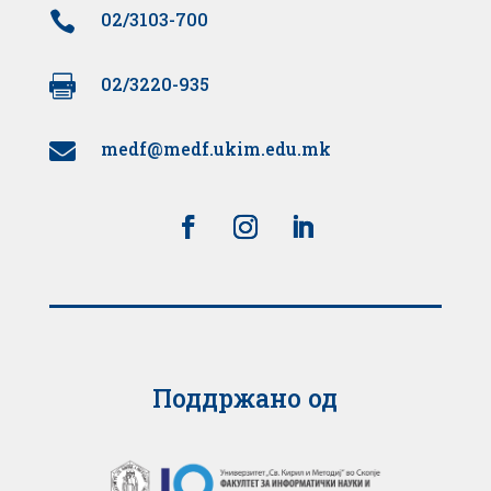

02/3103-700

02/3220-935
medf@medf.ukim.edu.mk

Поддржано од