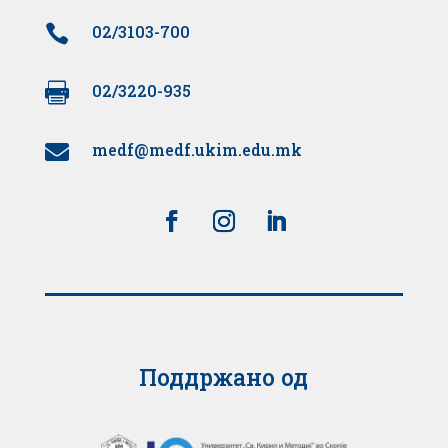

02/3103-700

02/3220-935
medf@medf.ukim.edu.mk

Поддржано од