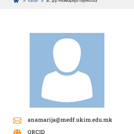
Kadar
ас. д-р Анамарија Паункоска

anamarija@medf.ukim.edu.mk

ORCID
