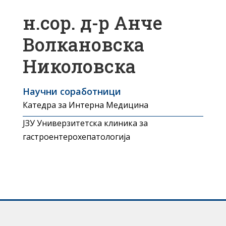
н.сор. д-р Анче
Волкановска
Николовска
Научни соработници
Катедра за Интерна Медицина
ЈЗУ Универзитетска клиника за
гастроентерохепатологија