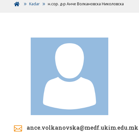
Kadar
н.сор. д-р Анче Волкановска Николовска

ance.volkanovska@medf.ukim.edu.mk
