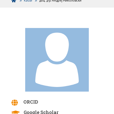
Kadar
доц. д-р Андреј Николовски

ORCID

Google Scholar
