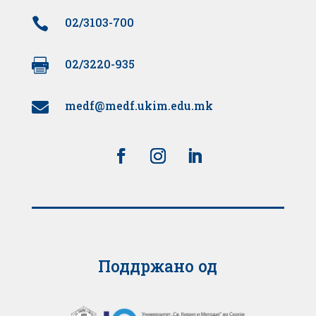

02/3103-700

02/3220-935
medf@medf.ukim.edu.mk

Поддржано од