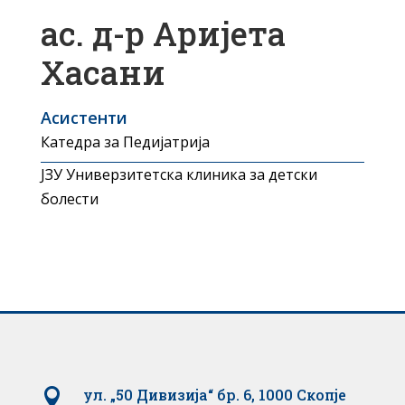
ас. д-р Аријета
Хасани
Асистенти
Катедра за Педијатрија
ЈЗУ Универзитетска клиника за детски
болести

ул. „50 Дивизија“ бр. 6, 1000 Скопје