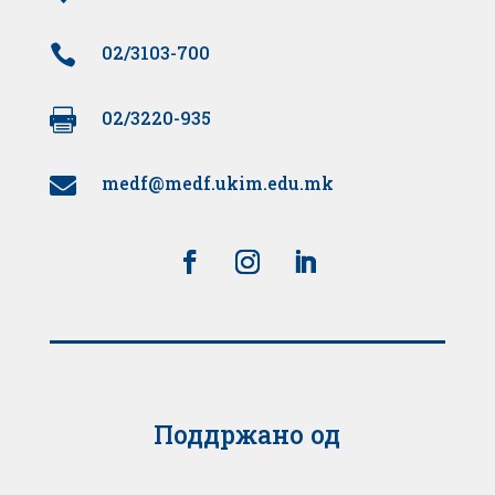

02/3103-700

02/3220-935
medf@medf.ukim.edu.mk

Поддржано од