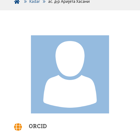
Kadar
ас. д-р Аријета Хасани

ORCID
