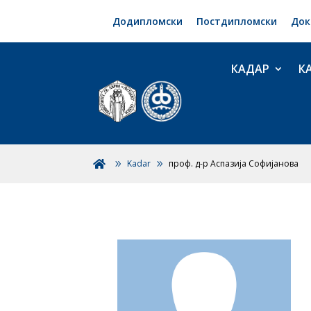
Додипломски
Постдипломски
Док
КАДАР
К
Kadar
проф. д-р Аспазија Софијанова
