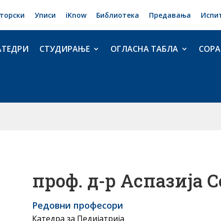
торски
Уписи
iKnow
Библиотека
Предавања
Испи
АТЕДРИ
СТУДИРАЊЕ
ОГЛАСНА ТАБЛА
СОРА
проф. д-р Аспазија 
Редовни професори
Катедра за Педијатрија