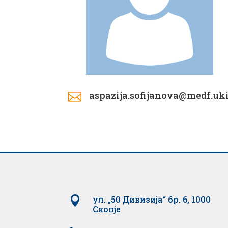
aspazija.sofijanova@medf.u


ул. „50 Дивизија“ бр. 6, 1000
Скопје