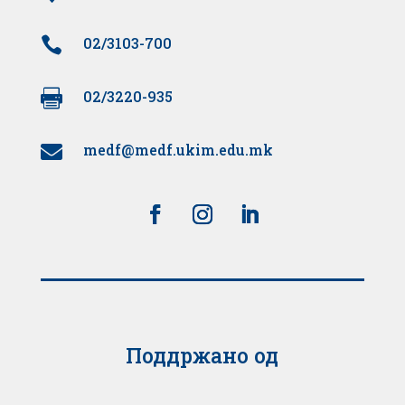

02/3103-700

02/3220-935
medf@medf.ukim.edu.mk

Поддржано од