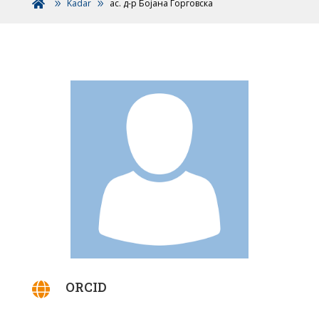
Kadar
ас. д-р Бојана Ѓорговска

ORCID
