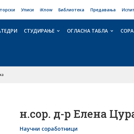
торски
Уписи
iKnow
Библиотека
Предавања
Испи
АТЕДРИ
СТУДИРАЊЕ
ОГЛАСНА ТАБЛА
СОРА
ска
н.сор. д-р Елена Цу
Научни соработници