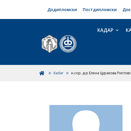
Додипломски
Постдипломски
Док
КАДАР
К
Kadar
н.сор. д-р Елена Цуракова Ристов
