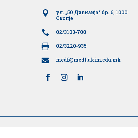

ул. „50 Дивизија“ бр. 6, 1000
Скопје

02/3103-700

02/3220-935
medf@medf.ukim.edu.mk

20