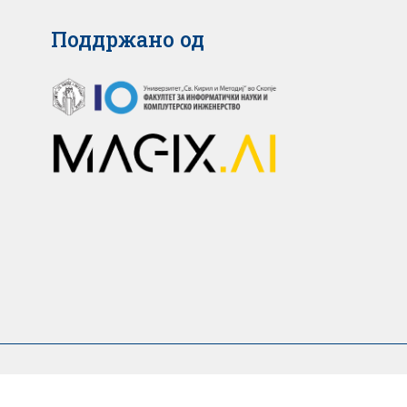
Поддржано од
25 © Медицински факултет – Скопје. Сите права се задрж