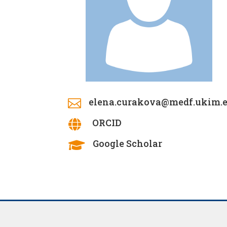
elena.curakova@medf.ukim.

ORCID

Google Scholar
