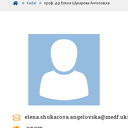
Kadar
проф. д-р Елена Шукарова Ангеловска

elena.shukarova.angelovska@medf.uk
