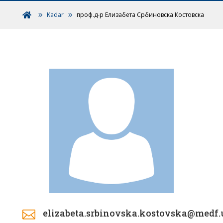
Kadar
проф.д-р Елизабета Србиновска Костовска

elizabeta.srbinovska.kostovska@medf
