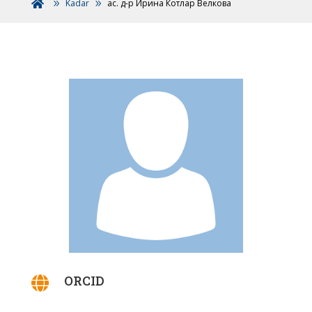
Kadar
ас. д-р Ирина Котлар Велкова

ORCID
