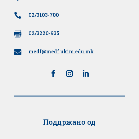

02/3103-700

02/3220-935
medf@medf.ukim.edu.mk

Поддржано од