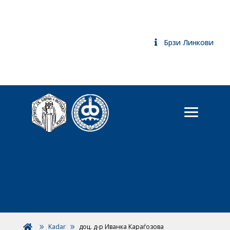
Брзи Линкови
Kadar
доц. д-р Иванка Караѓозова
