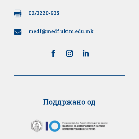

02/3220-935
medf@medf.ukim.edu.mk

Поддржано од