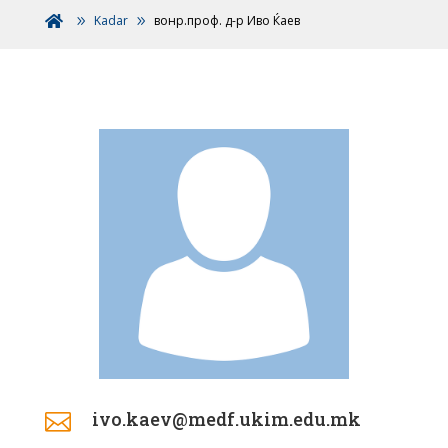
Kadar
вонр.проф. д-р Иво Ќаев

ivo.kaev@medf.ukim.edu.mk
