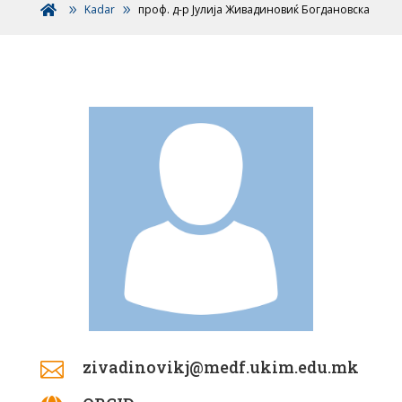
Kadar
проф. д-р Јулија Живадиновиќ Богдановска

zivadinovikj@medf.ukim.edu.mk
