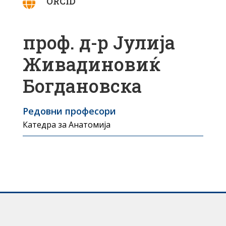
ORCID

проф. д-р Јулија
Живадиновиќ
Богдановска
Редовни професори
Катедра за Анатомија