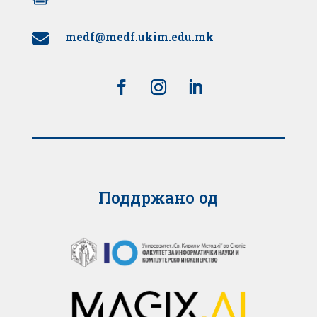
medf@medf.ukim.edu.mk

Поддржано од