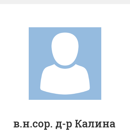
в.н.сор. д-р Калина