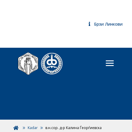
Брзи Линкови
Kadar
в.н.сор. д-р Калина Ѓеорѓиевска
