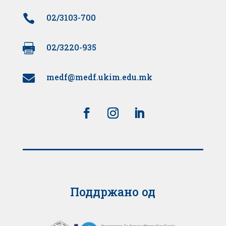

02/3103-700

02/3220-935
medf@medf.ukim.edu.mk

Поддржано од