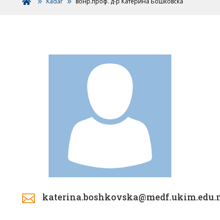
Kadar
вонр.проф. д-р Катерина Бошковска

katerina.boshkovska@medf.ukim.edu
