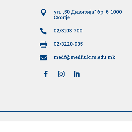

ул. „50 Дивизија“ бр. 6, 1000
Скопје

02/3103-700

02/3220-935
medf@medf.ukim.edu.mk

20