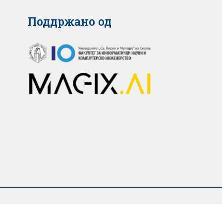
Поддржано од
25 © Медицински факултет – Скопје. Сите права се задрж