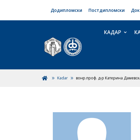
Додипломски
Постдипломски
Док
КАДАР
К
Kadar
вонр.проф. д-р Катерина Дамевск
