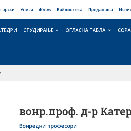
торски
Уписи
iKnow
Библиотека
Предавања
Испи
АТЕДРИ
СТУДИРАЊЕ
ОГЛАСНА ТАБЛА
СОРА
а
вонр.проф. д-р Кат
Вонредни професори