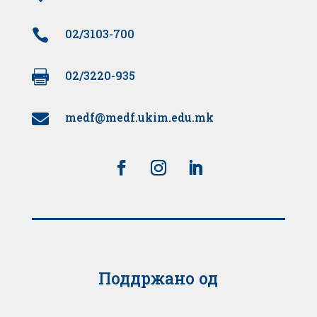

02/3103-700

02/3220-935
medf@medf.ukim.edu.mk

Поддржано од