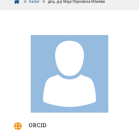
Kadar
доц. д-р Маја Пејковска Илиева

ORCID
