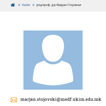
Kadar
ред.проф. д-р Марјан Стојовски

marjan.stojovski@medf.ukim.edu.mk
