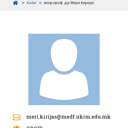
Kadar
вонр.проф. д-р Мери Киријас

meri.kirijas@medf.ukim.edu.mk
