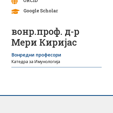
ORCID

Google Scholar

вонр.проф. д-р
Мери Киријас
Вонредни професори
Катедра за Имунологија