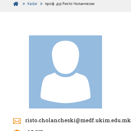
Kadar
проф. д-р Ристо Чоланчески

risto.cholancheski@medf.ukim.edu.mk
