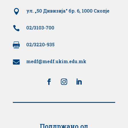

ул. „50 Дивизија“ бр. 6, 1000 Скопје

02/3103-700

02/3220-935
medf@medf.ukim.edu.mk

Поддржано од