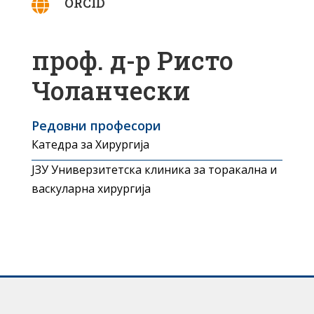
ORCID

проф. д-р Ристо
Чоланчески
Редовни професори
Катедра за Хирургија
ЈЗУ Универзитетска клиника за торакална и
васкуларна хирургија