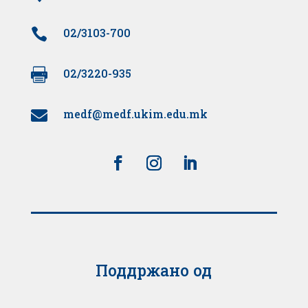

02/3103-700

02/3220-935
medf@medf.ukim.edu.mk

Поддржано од