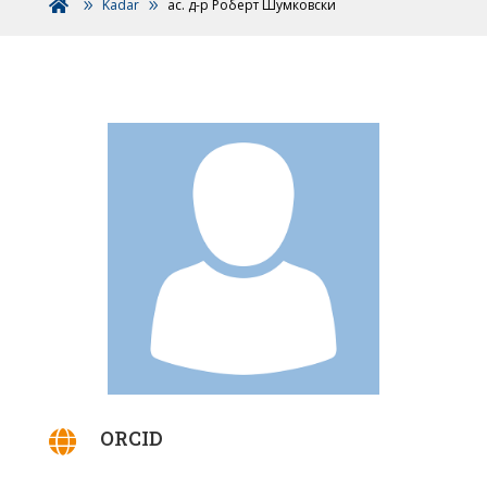
Kadar
ас. д-р Роберт Шумковски

ORCID
