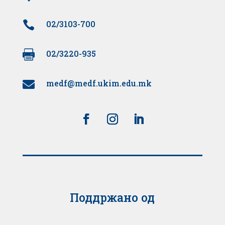

02/3103-700

02/3220-935
medf@medf.ukim.edu.mk

Поддржано од