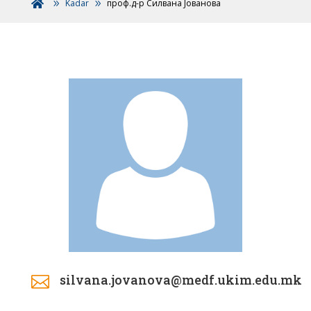
Kadar
проф.д-р Силвана Јованова

silvana.jovanova@medf.ukim.edu.mk
